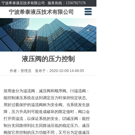
宁波希泰液压技术有限公司
服务热线：
13567927176
宁波希泰液压技术有限公司
网站首页
公司简介
产品方案
生产环境
液压阀的压力控制
资讯信息
作者：管理员 发布于：2020-10-09 14:46:05
客户反馈
按用途分为溢流阀﹑减压阀和顺序阀。⑴溢流阀：
下载中心
能控制液压系统在达到调定压力时保持恒定状态。
用於过载保护的溢流阀称为安全阀。当系统发生故
联系我们
障，压力升高到可能造成破坏的限定值时，阀口会
打开而溢流，以保证系统的安全。⑵减压阀：能控
制分支回路得到比主回路油压低的稳定压力。减压
阀按它所控制的压力功能不同，又可分为定值减压