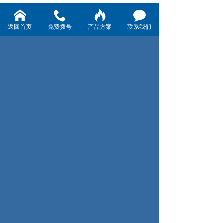
返回首页
免费拨号
产品方案
联系我们
宁波希泰液压技术有限公司
地址：宁波市东钱湖旅游度假区方水村
电话：13567927176 联系人：耿经理
技术支持：
浙江七米