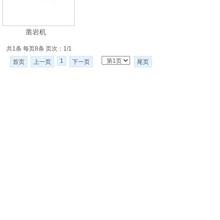
凿岩机
共1条 每页8条 页次：1/1
1
首页
上一页
下一页
尾页