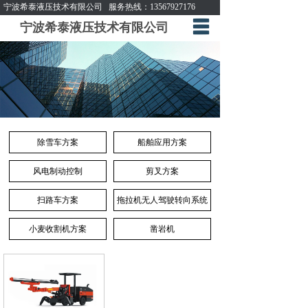
宁波希泰液压技术有限公司
服务热线：
13567927176
宁波希泰液压技术有限公司
网站首页
公司简介
产品方案
生产环境
除雪车方案
船舶应用方案
资讯信息
风电制动控制
剪叉方案
客户反馈
扫路车方案
拖拉机无人驾驶转向系统
下载中心
小麦收割机方案
凿岩机
联系我们